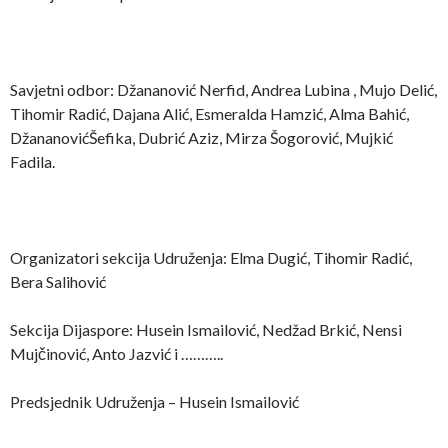
Savjetni odbor: Džananović Nerfid, Andrea Lubina , Mujo Delić,
Tihomir Radić, Dajana Alić, Esmeralda Hamzić, Alma Bahić,
DžananovićŠefika, Dubrić Aziz, Mirza Šogorović, Mujkić
Fadila.
Organizatori sekcija Udruženja: Elma Dugić, Tihomir Radić,
Bera Salihović
Sekcija Dijaspore: Husein Ismailović, Nedžad Brkić, Nensi
Mujčinović, Anto Jazvić i ………..
Predsjednik Udruženja – Husein Ismailović