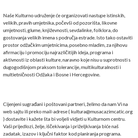
Naše Kulturno udruženje će organizovati nastupe istinskih,
velikih, pravih umjetnika, počevši od pozorišta, likovne
umjetnosti, glume, književnosti, sevdalinke, folklora, do
gostovanja velikih imena s područja estrade. Isto tako ostaviti
prostor odžačkim umjetnicima, posebno mladim, za njihovu
afirmaciju i promociju najrazličitijih ideja, programa i
aktivnosti iz oblasti kulture, naravno koje nisu u suprotnosti s
dugogodišnjom praksom tolerancije, multikulturalnosti i
multietničnosti Odžaka i Bosne i Hercegovine.
Cijenjeni sugrađani i poštovani partneri, želimo da nam Vi na
web sajtu ili preko mail-adrese ( kultura@musacazimcatic.org
) dostavite i kažete šta bi voljeli vidjeti u Kulturnom centru.
Vaši prijedlozi, želje, iščekivanja i priželjkivanja biće naš
zadatak, izazov i ključni faktor kod planiranja programa.