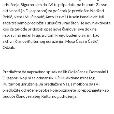
udruženja. Siguran sam da i Vi tu pripadate, pa bujrum. Za sve
aktivnosti ( s Dijasporom) za početak je predložen Nedžad
Brkić, Nensi Mujčinović, Anto Jazvć i Husein Ismailović. Mi
sada trebamo predložiti i uključiti u rad što više novih aktivista
koji će takođe pridobiti opet nove članove i sve dok ne
napravimo jedan krug, a u tom krugu budemo svi mi, kao
aktivni članoviKulturnog udruženja „Musa Ćazim Ćatić“
Odžak.
Predlažem da napravimo spisak naših Odžačana u Domovini I
Dijaspori, koji bi se odmah uključili u aktivnosti našeg
Kulturnog udruženja. Ja predlažem Vas, s molbom da i Vi
predložite određene osobe koje poznajete i prepoznajete kao
buduće članove našeg Kulturnog udruženja.