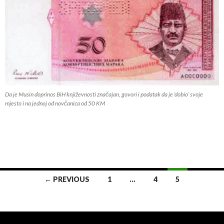
Da je Musin doprinos BiH književnosti značajan, govori i podatak da je ‘dobio’ svoje
mjesto i na jednoj od novčanica od 50 KM
← PREVIOUS
1
…
4
5
Posts navigation