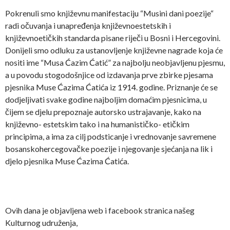
Pokrenuli smo književnu manifestaciju “Musini dani poezije“
radi očuvanja i unapređenja književnoestetskih i
književnoetičkih standarda pisane riječi u Bosni i Hercegovini.
Donijeli smo odluku za ustanovljenje književne nagrade koja će
nositi ime “Musa Ćazim Ćatić” za najbolju neobjavljenu pjesmu,
a u povodu stogodošnjice od izdavanja prve zbirke pjesama
pjesnika Muse Ćazima Ćatića iz 1914. godine. Priznanje će se
dodjeljivati svake godine najboljim domaćim pjesnicima, u
čijem se djelu prepoznaje autorsko ustrajavanje, kako na
književno- estetskim tako i na humanističko- etičkim
principima, a ima za cilj podsticanje i vrednovanje savremene
bosanskohercegovačke poezije i njegovanje sjećanja na lik i
djelo pjesnika Muse Ćazima Ćatića.
Ovih dana je objavljena web i facebook stranica našeg
Kulturnog udruženja,