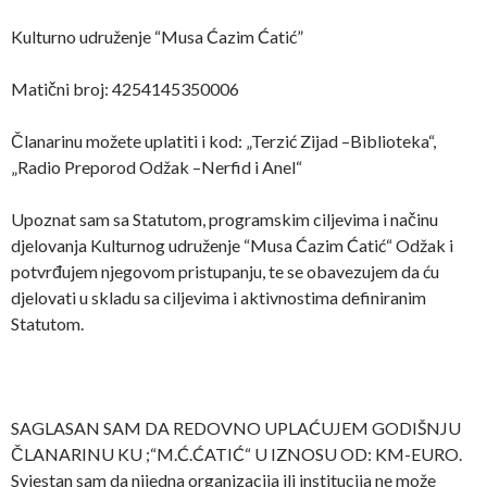
Kulturno udruženje “Musa Ćazim Ćatić”
Matični broj: 4254145350006
Članarinu možete uplatiti i kod: „Terzić Zijad –Biblioteka“,
„Radio Preporod Odžak –Nerfid i Anel“
Upoznat sam sa Statutom, programskim ciljevima i načinu
djelovanja Kulturnog udruženje “Musa Ćazim Ćatić“ Odžak i
potvrđujem njegovom pristupanju, te se obavezujem da ću
djelovati u skladu sa ciljevima i aktivnostima definiranim
Statutom.
SAGLASAN SAM DA REDOVNO UPLAĆUJEM GODIŠNJU
ČLANARINU KU ;“M.Ć.ĆATIĆ“ U IZNOSU OD: KM-EURO.
Svjestan sam da nijedna organizacija ili institucija ne može