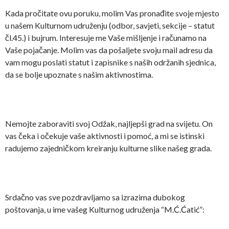
Kada pročitate ovu poruku, molim Vas pronađite svoje mjesto
u našem Kulturnom udruženju (odbor, savjeti, sekcije – statut
čl.45.) i bujrum. Interesuje me Vaše mišljenje i računamo na
Vaše pojačanje. Molim vas da pošaljete svoju mail adresu da
vam mogu poslati statut i zapisnike s naših održanih sjednica,
da se bolje upoznate s našim aktivnostima.
Nemojte zaboraviti svoj Odžak, najljepši grad na svijetu. On
vas čeka i očekuje vaše aktivnosti i pomoć, a mi se istinski
radujemo zajedničkom kreiranju kulturne slike našeg grada.
Srdačno vas sve pozdravljamo sa izrazima dubokog
poštovanja, u ime vašeg Kulturnog udruženja “M.Ć.Ćatić”: