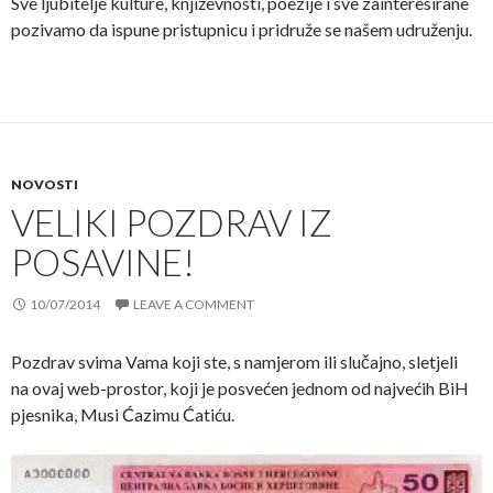
Sve ljubitelje kulture, književnosti, poezije i sve zainteresirane
pozivamo da ispune pristupnicu i pridruže se našem udruženju.
NOVOSTI
VELIKI POZDRAV IZ
POSAVINE!
10/07/2014
LEAVE A COMMENT
Pozdrav svima Vama koji ste, s namjerom ili slučajno, sletjeli
na ovaj web-prostor, koji je posvećen jednom od najvećih BiH
pjesnika, Musi Ćazimu Ćatiću.