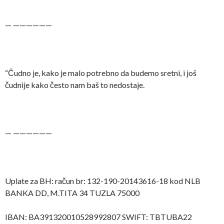
— ——————
“Čudno je, kako je malo potrebno da budemo sretni, i još
čudnije kako često nam baš to nedostaje.
— ——————
Uplate za BH: račun br: 132-190-20143616-18 kod NLB
BANKA DD, M.TITA 34 TUZLA 75000
IBAN: BA391320010528992807 SWIFT: TBTUBA22