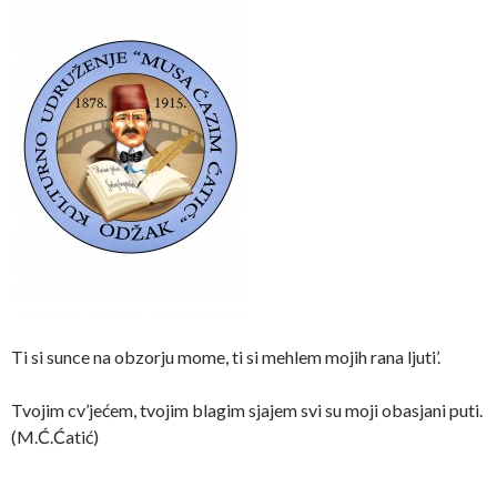
Ti si sunce na obzorju mome, ti si mehlem mojih rana ljuti’.
Tvojim cv’jećem, tvojim blagim sjajem svi su moji obasjani puti.
(M.Ć.Ćatić)