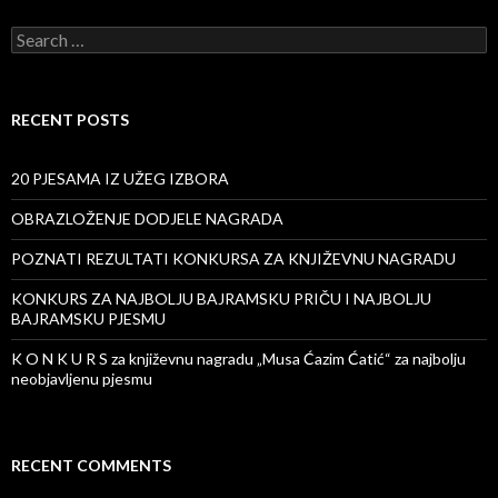
Search for:
RECENT POSTS
20 PJESAMA IZ UŽEG IZBORA
OBRAZLOŽENJE DODJELE NAGRADA
POZNATI REZULTATI KONKURSA ZA KNJIŽEVNU NAGRADU
KONKURS ZA NAJBOLJU BAJRAMSKU PRIČU I NAJBOLJU
BAJRAMSKU PJESMU
K O N K U R S za književnu nagradu „Musa Ćazim Ćatić“ za najbolju
neobjavljenu pjesmu
RECENT COMMENTS