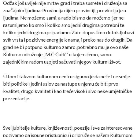
Odžak još uvijek nije mrtav grad i treba susrete i druženja sa
značajnim ljudima. Provincija nije u provinciji, provincija je u
ljudima. Ne možemo sami, a rado bismo da možemo, jer ne
razumijemo ko smo i koliko smo jedni drugima potrebni te
koliko jedni drugima pripadamo. Zato dopustimo dotok ljubavi
svih vrsta i pozitivne energije k nama, i preko nas do drugih, Da
grad ne bi potpuno kulturno zamro, potrebno mu je ovo naše
Kulturno udruženje „M.Ć.Ćatić“ u kojem ćemo, samo
zajedničkim radom uspjeti sačuvati njegov kulturni život.
U tom i takvom kulturnom centru sigurno je da neće i ne smije
biti politike i jedini uslov za nastupe u njemu će biti prvo
kvalitet, drugo kvalitet i kao treće visoki nivo neke umjetničke
prezentacije.
Sve ljubitelje kulture, književnosti, poezije i sve zainteresovane
pozivamo da ispune pristupnicu i pridruže se našem Kulturnom