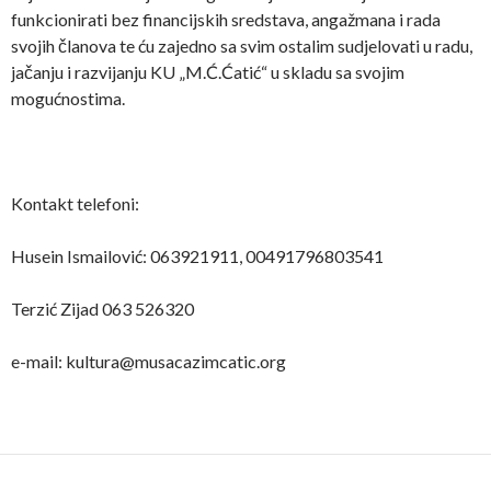
funkcionirati bez financijskih sredstava, angažmana i rada
svojih članova te ću zajedno sa svim ostalim sudjelovati u radu,
jačanju i razvijanju KU „M.Ć.Ćatić“ u skladu sa svojim
mogućnostima.
Kontakt telefoni:
Husein Ismailović: 063921911, 00491796803541
Terzić Zijad 063 526320
e-mail: kultura@musacazimcatic.org