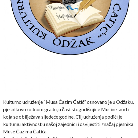
Kulturno udruženje “Musa Ćazim Ćatić” osnovano je u Odžaku,
pjesnikovu rodnom gradu, u čast stogodišnjice Musine smrti
koja se obilježava sljedeće godine. Cilj udruženja podići je
kulturnu aktivnost u našoj zajednici i osvijestiti značaj pjesnika
Muse Ćazima Ćatića.